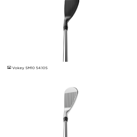
JPG
Vokey SM10 54.10S