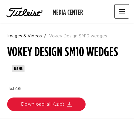
MEDIA CENTER
Images & Videos
Vokey Design SM10 wedges
VOKEY DESIGN SM10 WEDGES
185 MB
46
Download all (.zip)