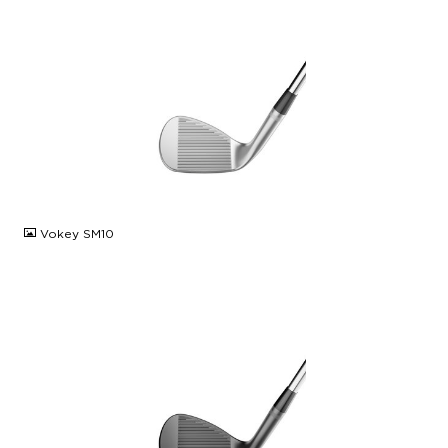
JPG
Vokey SM10